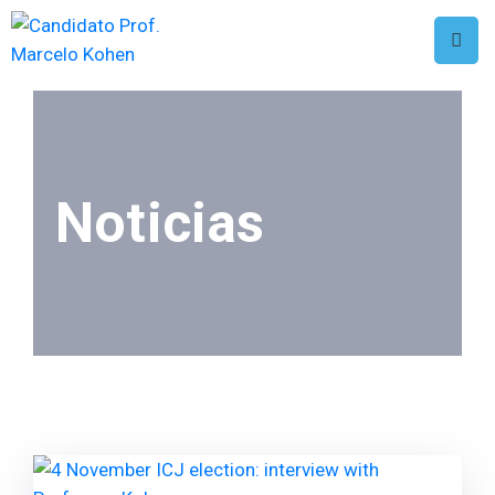
Home
Biografía
Candidatura
Noticias
Apoyos
Publicaciones
Videos
Alegatos
Arbitrajes