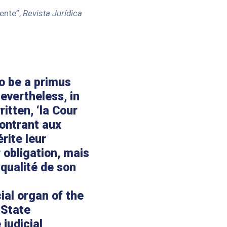
iente”,
Revista Jurídica
to be a primus
Nevertheless, in
itten, ‘la Cour
montrant aux
rite leur
 obligation, mais
 qualité de son
cial organ of the
-State
 judicial