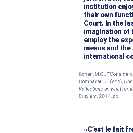
institution enj
their own funct
Court. In the la
imagination of 
employ the expe
means and the 
international c
Kohen, M.G.; “‘Considera
Combacau, J. (eds),
Cons
Reflections on what rema
Bruylant, 2014, pp
«C’est le fait 