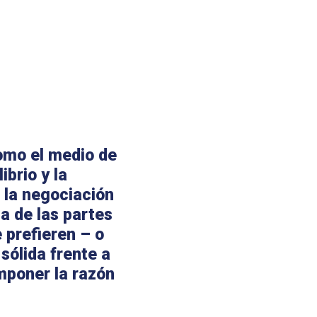
como el medio de
ibrio y la
 la negociación
na de las partes
 prefieren – o
sólida frente a
mponer la razón