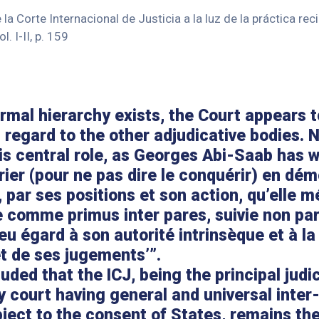
 la Corte Internacional de Justicia a la luz de la práctica rec
ol. I-II, p. 159
rmal hierarchy exists, the Court appears 
h regard to the other adjudicative bodies. 
his central role, as Georges Abi-Saab has wr
prier (pour ne pas dire le conquérir) en dé
 par ses positions et son action, qu’elle mé
comme primus inter pares, suivie non par
eu égard à son autorité intrinsèque et à la
t de ses jugements’”.
uded that the ICJ, being the principal judi
y court having general and universal inter
bject to the consent of States, remains the