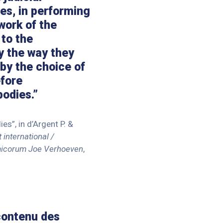
ies, in performing
 work of the
 to the
y the way they
 by the choice of
fore
bodies.”
s”, in d’Argent P. &
 international /
 amicorum Joe Verhoeven
,
 contenu des