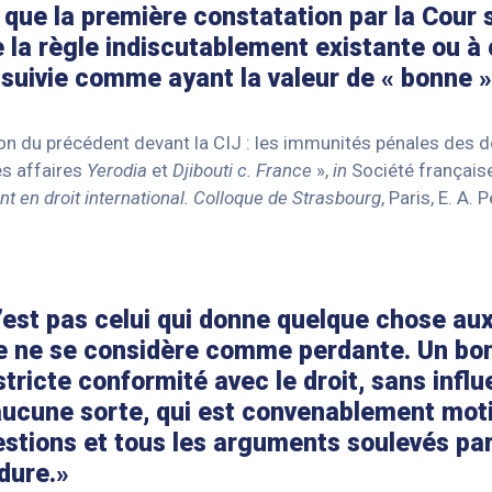
t que la première constatation par la Cour s
 la règle indiscutablement existante ou à
n suivie comme ayant la valeur de « bonne »
ation du précédent devant la CIJ : les immunités pénales des 
des affaires
Yerodia
et
Djibouti c. France
»,
in
Société française
t en droit international. Colloque de Strasbourg
, Paris, E. A
’est pas celui qui donne quelque chose au
e ne se considère comme perdante. Un bon 
stricte conformité avec le droit, sans influ
ucune sorte, qui est convenablement motiv
uestions et tous les arguments soulevés par
dure.»