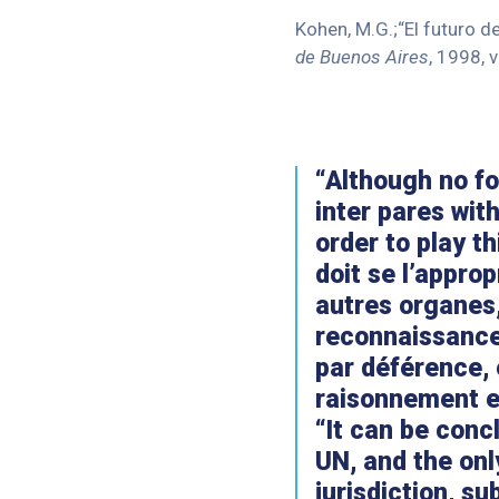
Kohen, M.G.;“El futuro de
de Buenos Aires
, 1998, v
“Although no fo
inter pares wit
order to play t
doit se l’appro
autres organes,
reconnaissance 
par déférence, 
raisonnement e
“It can be concl
UN, and the onl
jurisdiction, su