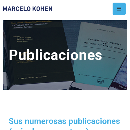
Home
Biografía
Publicaciones
Candidatura
Apoyos
Publicaciones
Videos
Alegatos
Arbitrajes
Sus numerosas publicaciones