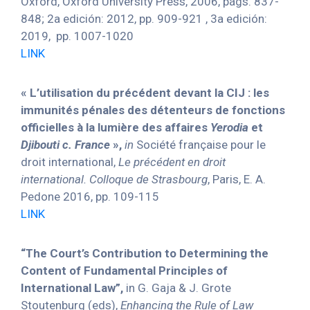
Oxford, Oxford University Press, 2006, págs. 837-
848; 2
a
edición: 2012, pp. 909-921 , 3
a
edición:
2019, pp. 1007-1020
LINK
« L’utilisation du précédent devant la CIJ : les
immunités pénales des détenteurs de fonctions
officielles à la lumière des affaires
Yerodia
et
Djibouti c. France
»,
in
Société française pour le
droit international,
Le précédent en droit
international. Colloque de Strasbourg
, Paris, E. A.
Pedone 2016, pp. 109-115
LINK
“The Court’s Contribution to Determining the
Content of Fundamental Principles of
International Law”,
in G. Gaja & J. Grote
Stoutenburg (eds),
Enhancing the Rule of Law