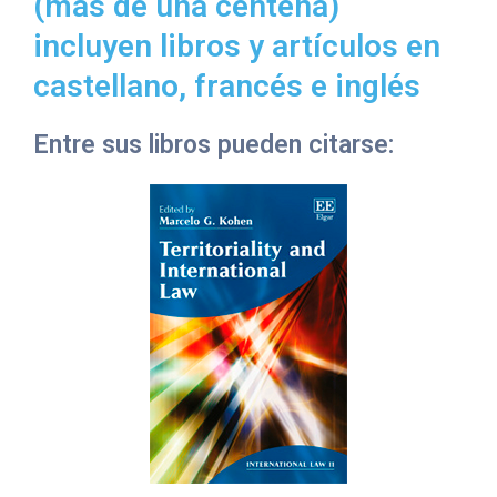
(más de una centena)
Noticias
incluyen libros y artículos en
Idiomas
castellano, francés e inglés
Entre sus libros pueden citarse: