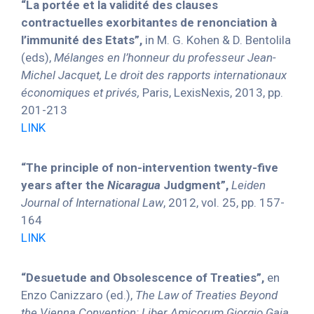
“La portée et la validité des clauses
contractuelles exorbitantes de renonciation à
l’immunité des Etats”,
in M. G. Kohen & D. Bentolila
(eds),
Mélanges en l’honneur du professeur Jean-
Michel Jacquet, Le droit des rapports internationaux
économiques et privés,
Paris, LexisNexis, 2013, pp.
201-213
LINK
“The principle of non-intervention twenty-five
years after the
Nicaragua
Judgment”,
Leiden
Journal of International Law
, 2012, vol. 25, pp. 157-
164
LINK
“Desuetude and Obsolescence of Treaties”,
en
Enzo Canizzaro (ed.),
The Law of Treaties Beyond
the Vienna Convention: Liber Amicorum Giorgio Gaja
,