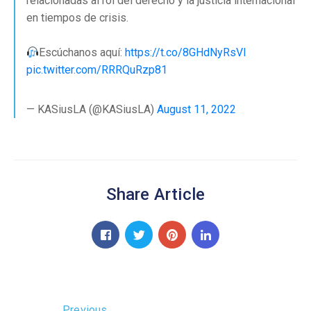
relacionadas al rol del derecho y la justicia internacional
en tiempos de crisis.
Escúchanos aquí:
https://t.co/8GHdNyRsVl
pic.twitter.com/RRRQuRzp81
— KASiusLA (@KASiusLA)
August 11, 2022
Share Article
Previous