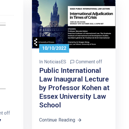
10/10/2022
In
NoticiasES
Comment off
Public International
Law Inaugural Lecture
by Professor Kohen at
Essex University Law
School
t off
Continue Reading
7