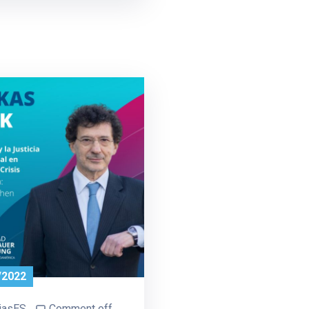
/2022
iasES
Comment off