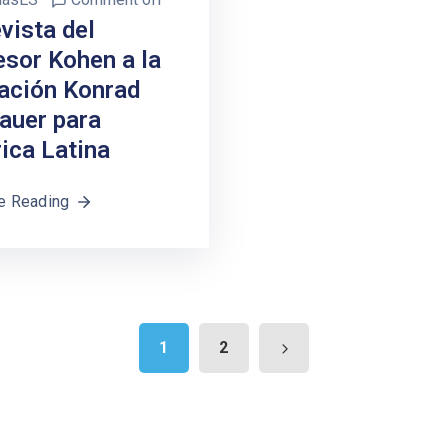
vista del
esor Kohen a la
ación Konrad
auer para
ica Latina
e Reading
1
2