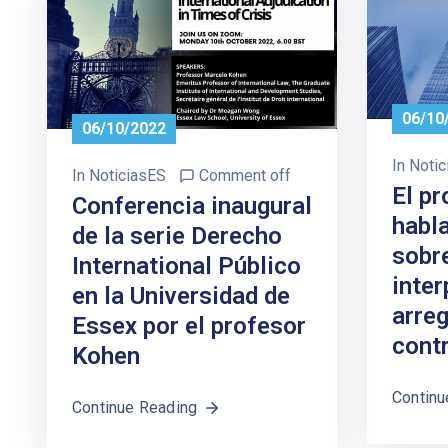
06/10
06/10/2022
In
Notic
In
NoticiasES
Comment off
El p
Conferencia inaugural
habla
de la serie Derecho
sobr
International Público
inter
en la Universidad de
arreg
Essex por el profesor
cont
Kohen
Continu
Continue Reading