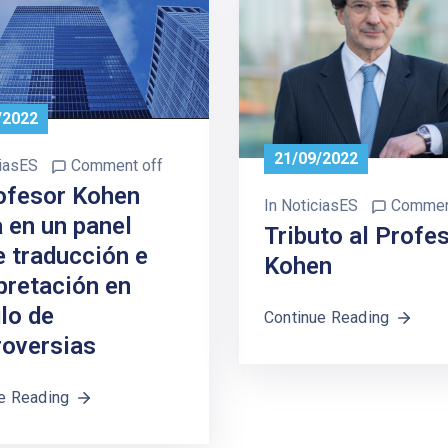
/2022
21/09/2022
iasES
Comment off
rofesor Kohen
In
NoticiasES
Commen
 en un panel
Tributo al Profe
e traducción e
Kohen
pretación en
lo de
Continue Reading
roversias
e Reading