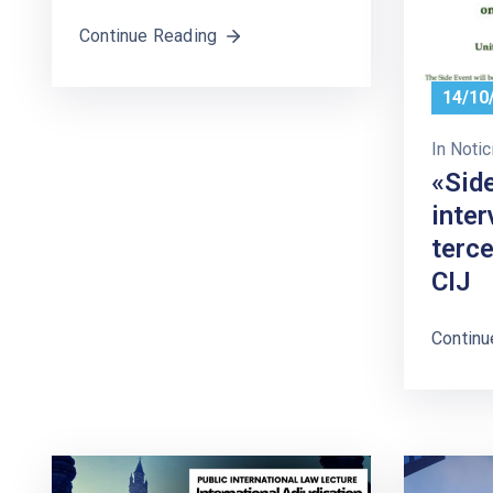
Continue Reading
14/10
In
Notic
«Side
inter
terce
CIJ
Continu