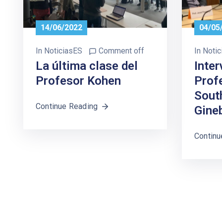
14/06/2022
04/05
In
NoticiasES
Comment off
In
Notic
La última clase del
Inter
Profesor Kohen
Prof
Sout
Continue Reading
Gine
Continu