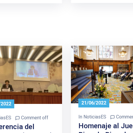
21/06/2022
/2022
In
NoticiasES
Commen
iasES
Comment off
Homenaje al Jue
erencia del