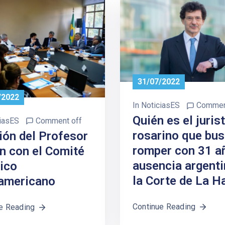
31/07/2022
/2022
In
NoticiasES
Commen
Quién es el juris
iasES
Comment off
rosarino que bu
ión del Profesor
romper con 31 a
n con el Comité
ausencia argenti
dico
la Corte de La H
ramericano
Continue Reading
e Reading