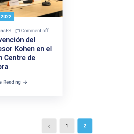
/2022
iasES
Comment off
vención del
esor Kohen en el
h Centre de
bra
e Reading
1
2