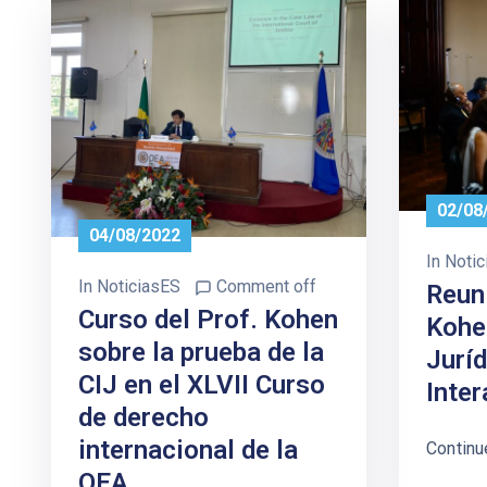
02/08
04/08/2022
In
Notic
In
NoticiasES
Comment off
Reun
Curso del Prof. Kohen
Kohe
sobre la prueba de la
Jurí
CIJ en el XLVII Curso
Inte
de derecho
internacional de la
Continu
OEA