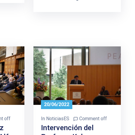
20/06/2022
t off
In
NoticiasES
Comment off
z
Intervención del