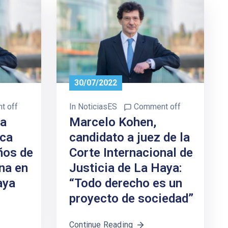
30/07/2022
t off
In
NoticiasES
Comment off
ta
Marcelo Kohen,
sca
candidato a juez de la
ños de
Corte Internacional de
na en
Justicia de La Haya:
aya
“Todo derecho es un
proyecto de sociedad”
Continue Reading