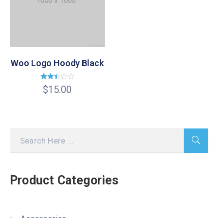
Woo Logo Hoody Black
Valorado
$
15.00
en
2.43
de 5
Product Categories