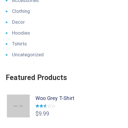
Accessories
Clothing
Decor
Hoodies
Tshirts
Uncategorized
Featured Products
Woo Grey T-Shirt
Valorado
$
9.99
en
2.54
de 5