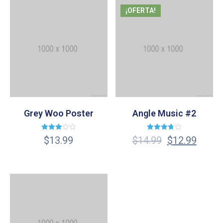
¡OFERTA!
Grey Woo Poster
Angle Music #2
Valorado
Valorado
$
13.99
$
14.99
$
12.99
en
en
2.92
3.67
de 5
de 5