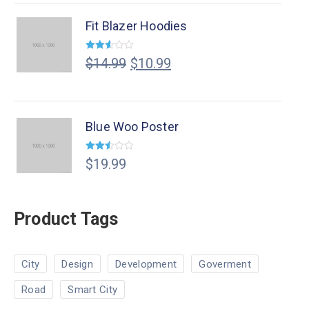
Fit Blazer Hoodies
Valorado
$
14.99
$
10.99
en
2.53
de 5
Blue Woo Poster
Valorado
$
19.99
en
2.49
de 5
Product Tags
City
Design
Development
Goverment
Road
Smart City