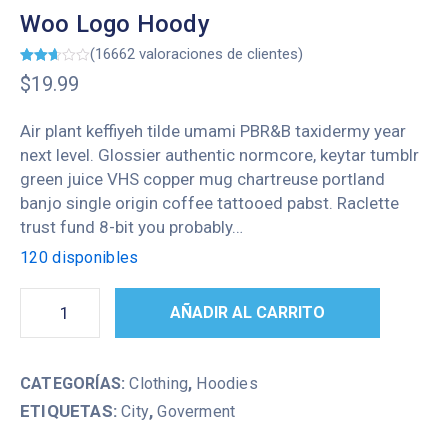
Woo Logo Hoody
(
16662
valoraciones de clientes)
Valorado
14947
$
19.99
2.61
sobre
5
basado
Air plant keffiyeh tilde umami PBR&B taxidermy year
en
puntuaciones
next level. Glossier authentic normcore, keytar tumblr
de
green juice VHS copper mug chartreuse portland
clientes
banjo single origin coffee tattooed pabst. Raclette
trust fund 8-bit you probably…
120 disponibles
AÑADIR AL CARRITO
CATEGORÍAS:
Clothing
,
Hoodies
ETIQUETAS:
,
City
Goverment