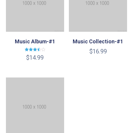
Music Album-#1
Music Collection-#1
$
16.99
Valorado
$
14.99
en
3.50
de 5