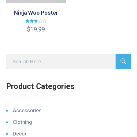
Ninja Woo Poster
Valorado
$
19.99
en
2.63
de 5
Product Categories
Accessories
Clothing
Decor