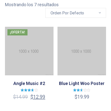
Mostrando los 7 resultados
Orden Por Defecto
¡OFERTA!
Angle Music #2
Blue Light Woo Poster
Valorado
Valorado
$
14.99
$
12.99
$
19.99
en
en
3.67
2.57
de 5
de 5