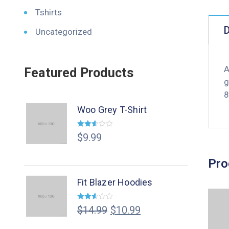
Tshirts
D
Uncategorized
A
Featured Products
g
8
Woo Grey T-Shirt
Valorado
$
9.99
en
2.54
de 5
Pro
Fit Blazer Hoodies
Valorado
$
14.99
$
10.99
en
2.53
de 5