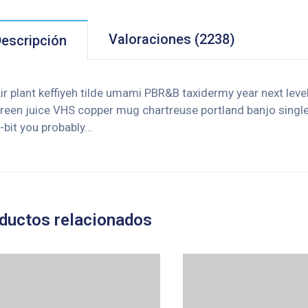
Valoraciones (2238)
escripción
ir plant keffiyeh tilde umami PBR&B taxidermy year next leve
reen juice VHS copper mug chartreuse portland banjo single 
-bit you probably…
ductos relacionados