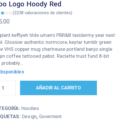
oo Logo Hoody Red
(
2238
valoraciones de clientes)
rado
5.00
re
ado
 plant keffiyeh tilde umami PBR&B taxidermy year next
tuaciones
el. Glossier authentic normcore, keytar tumblr green
ce VHS copper mug chartreuse portland banjo single
ntes
gin coffee tattooed pabst. Raclette trust fund 8-bit
 probably…
disponibles
AÑADIR AL CARRITO
TEGORÍA:
Hoodies
IQUETAS:
,
Design
Goverment