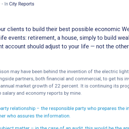
0
- In
City Reports
ur clients to build their best possible economic We
life events: retirement, a house, simply to build weal
t account should adjust to your life — not the othe
on may have been behind the invention of the electric light 
gside partners, both financial and commercial, to get his in
n annual market growth of 22 percent. It is continuing its
e salary and economy reports by mine.
party relationship – the responsible party who prepares the 
oner who assures the information.
ubject matter – in the case of an audit, this would be the a