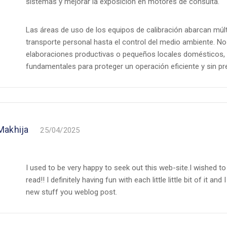
sistemas y mejorar la exposición en motores de consulta.
Las áreas de uso de los equipos de calibración abarcan múlt
transporte personal hasta el control del medio ambiente. No 
elaboraciones productivas o pequeños locales domésticos,
fundamentales para proteger un operación eficiente y sin p
Makhija
25/04/2025
I used to be very happy to seek out this web-site.I wished to 
read!! I definitely having fun with each little little bit of it 
new stuff you weblog post.