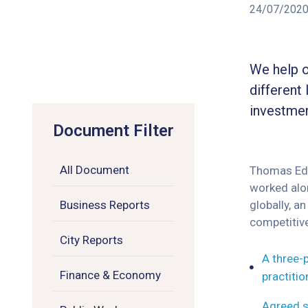
24/07/202
We help o
different 
investmen
Document Filter
All Document
Thomas Edis
worked alon
Business Reports
globally, a
competitiv
City Reports
A three-
Finance & Economy
practiti
Agreed s