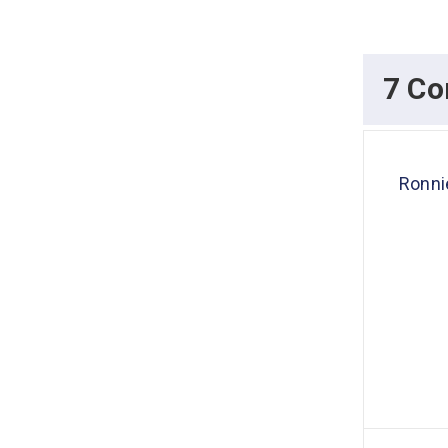
7 C
Ronni