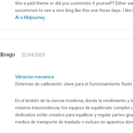
this a paid theme or did you customize it yourself? Either way 
uncommon to see a nice blog like this one these days. I like k
AI x Midjourney
dbiago
22/04/2025
Vibracion mecanica
Sistemas de calibración: clave para el funcionamiento fluido 
En el ámbito de la ciencia moderna, donde la rendimiento y l
máxima trascendencia, los equipos de equilibrado cumplen un
dedicados están creados para equilibrar y regular partes gira
medios de transporte de traslado o incluso en aparatos do