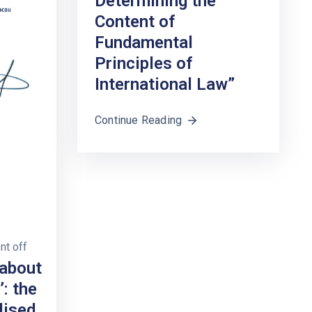
Determining the
Content of
Fundamental
Principles of
International Law”
Continue Reading
t off
 about
: the
lised