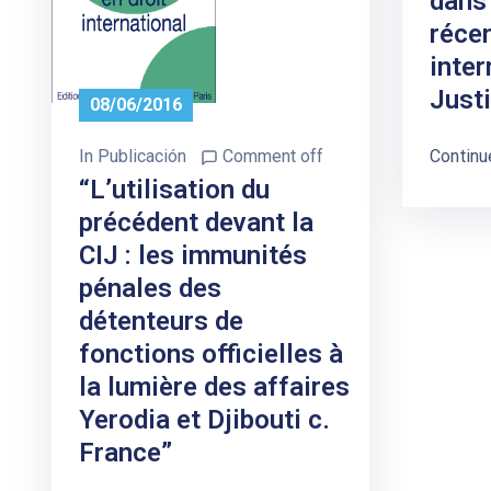
dans 
récen
inter
Just
08/06/2016
In
Publicación
Comment off
Continu
“L’utilisation du
précédent devant la
CIJ : les immunités
pénales des
détenteurs de
fonctions officielles à
la lumière des affaires
Yerodia et Djibouti c.
France”