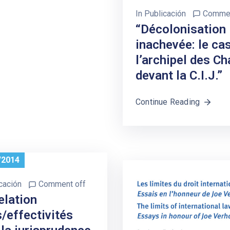
In
Publicación
Commen
“Décolonisation
inachevée: le ca
l’archipel des C
devant la C.I.J.”
Continue Reading
/2014
cación
Comment off
elation
s/effectivités