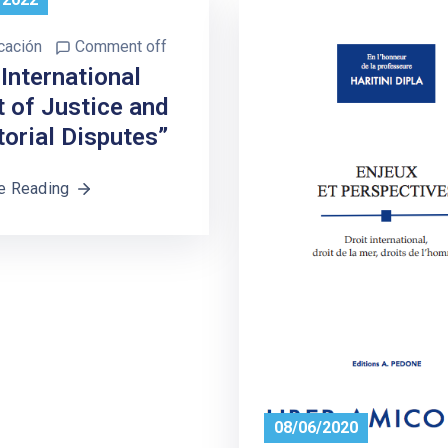
cación
Comment off
International
 of Justice and
torial Disputes”
e Reading
08/06/2020