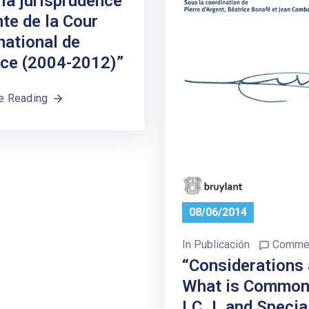
la jurisprudence
te de la Cour
national de
ice (2004-2012)”
e Reading
08/06/2014
In
Publicación
Commen
“Considerations
What is Common’
I.C.J. and Specia