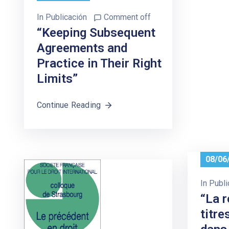
In
Publicación
Comment off
“Keeping Subsequent
Agreements and
Practice in Their Right
Limits”
Continue Reading
08/06
In
Publi
“La r
titre