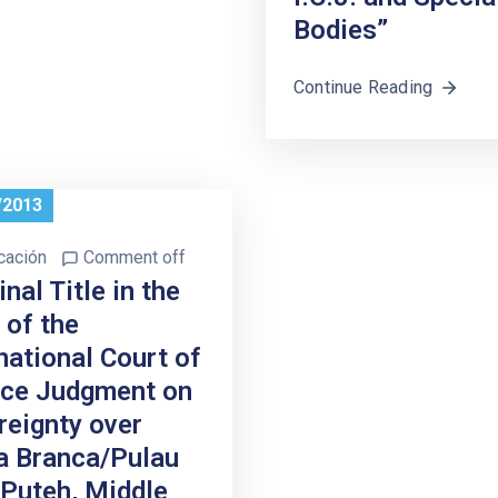
Bodies”
Continue Reading
/2013
cación
Comment off
inal Title in the
 of the
national Court of
ice Judgment on
reignty over
a Branca/Pulau
 Puteh, Middle