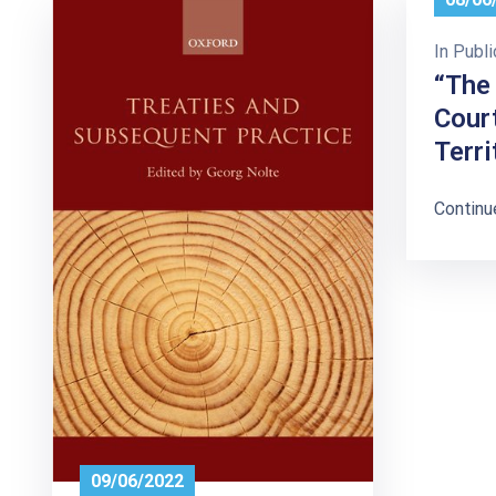
In
Publi
“The 
Court
Terri
Continu
09/06/2022