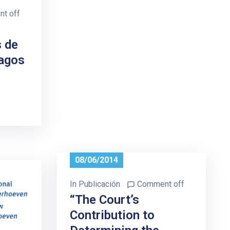
t off
s de
hagos
08/06/2014
In
Publicación
Comment off
“The Court’s
Contribution to