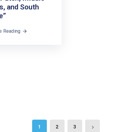
s, and South
e”
e Reading
1
2
3