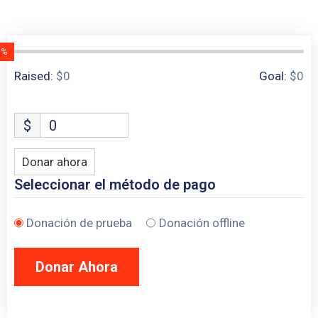
0%
0 Donors
Raised:
$0
Goal:
$0
$
0
Donar ahora
Seleccionar el método de pago
Donación de prueba
Donación offline